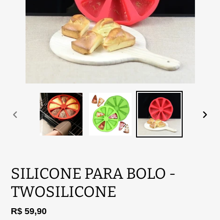
SLIDE
PRÓ
ANTERIOR
SLID
SILICONE PARA BOLO -
TWOSILICONE
Preço
R$ 59,90