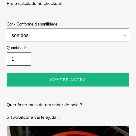
normal
Frete
calculado no checkout.
Cor - Conforme disponilidade
Quantidade
COMPRE AGORA
Adicionando
o
Quer fazer mais de um sabor de bolo ?
produto
ao
o TwoSilicone vai te ajudar .
seu
carrinho