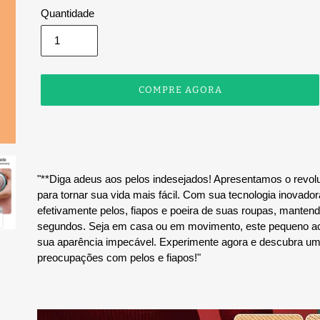
Quantidade
COMPRE AGORA
Adicionando
o
produto
ao
"**Diga adeus aos pelos indesejados! Apresentamos o revoluc
seu
para tornar sua vida mais fácil. Com sua tecnologia inovadora
carrinho
efetivamente pelos, fiapos e poeira de suas roupas, manten
segundos. Seja em casa ou em movimento, este pequeno ace
sua aparência impecável. Experimente agora e descubra uma
preocupações com pelos e fiapos!"