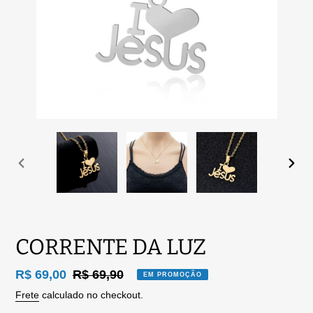
SLIDE
PRÓ
ANTERIOR
SLID
CORRENTE DA LUZ
Preço
R$ 69,00
Preço
R$ 69,90
EM PROMOÇÃO
promocional
normal
Frete
calculado no checkout.