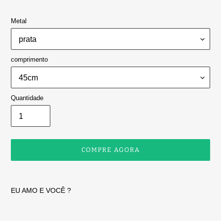
Metal
comprimento
Quantidade
COMPRE AGORA
Adicionando
o
EU AMO E VOCÊ ?
produto
ao
seu